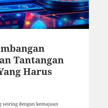
kembangan
 dan Tantangan
Yang Harus
ng seiring dengan kemajuan