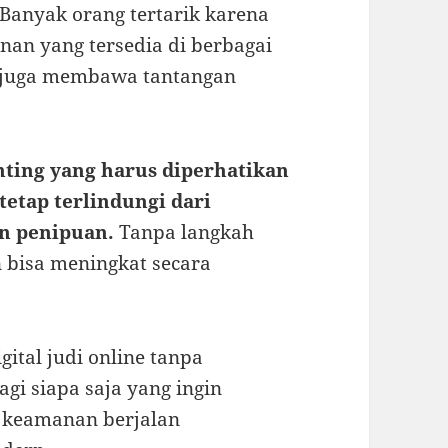
. Banyak orang tertarik karena
an yang tersedia di berbagai
 juga membawa tantangan
ting yang harus diperhatikan
etap terlindungi dari
an penipuan.
Tanpa langkah
n bisa meningkat secara
tal judi online tanpa
gi siapa saja yang ingin
 keamanan berjalan