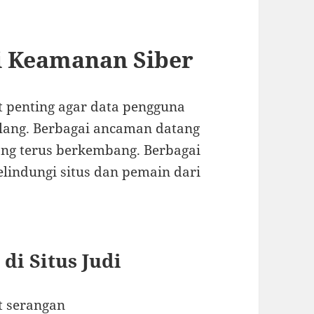
i Keamanan Siber
t penting agar data pengguna
ilang. Berbagai ancaman datang
ang terus berkembang. Berbagai
elindungi situs dan pemain dari
di Situs Judi
et serangan